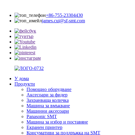
+86-755-23304430
james.cui@sf-smt.com
У дома
Продукти
Помощно оборудване
Аксесоари за фидер
Захранваща количка
Машина за вмъкване
Машинни аксесоари
Panasonic SMT
Машина за избор и поставяне
Екранен принтер
Консумативи за поддръжка на SMT