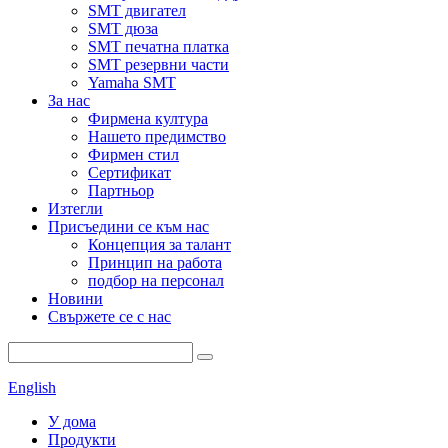
SMT двигател
SMT дюза
SMT печатна платка
SMT резервни части
Yamaha SMT
За нас
Фирмена култура
Нашето предимство
Фирмен стил
Сертификат
Партньор
Изтегли
Присъедини се към нас
Концепция за талант
Принцип на работа
подбор на персонал
Новини
Свържете се с нас
English
У дома
Продукти