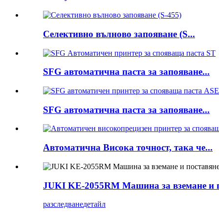
Селективно вълново запояване (S...
SFG автоматична паста за запояване...
SFG автоматична паста за запояване...
Автоматична Висока точност, така че...
JUKI KE-2055RM Машина за вземане и 
разследване
детайл