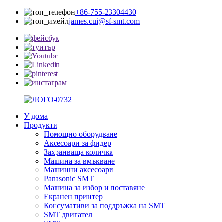
+86-755-23304430
james.cui@sf-smt.com
У дома
Продукти
Помощно оборудване
Аксесоари за фидер
Захранваща количка
Машина за вмъкване
Машинни аксесоари
Panasonic SMT
Машина за избор и поставяне
Екранен принтер
Консумативи за поддръжка на SMT
SMT двигател