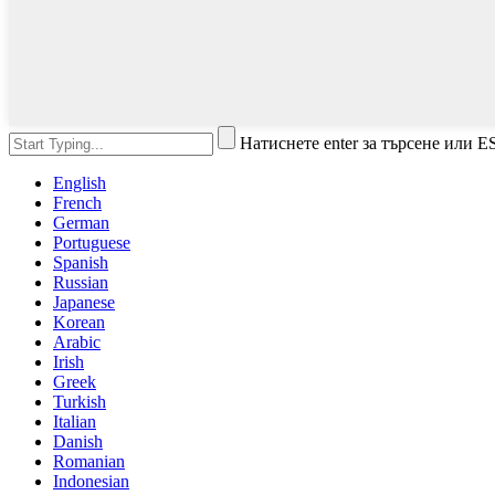
Натиснете enter за търсене или E
English
French
German
Portuguese
Spanish
Russian
Japanese
Korean
Arabic
Irish
Greek
Turkish
Italian
Danish
Romanian
Indonesian