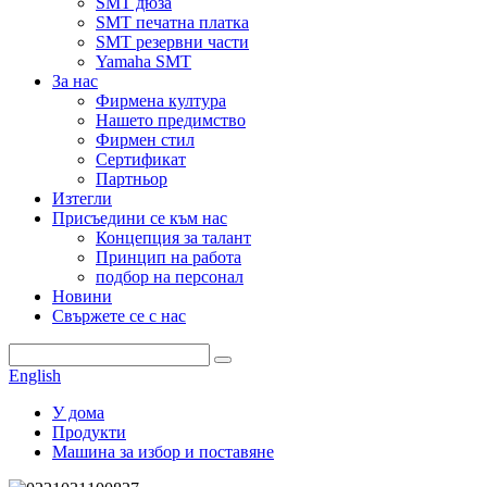
SMT дюза
SMT печатна платка
SMT резервни части
Yamaha SMT
За нас
Фирмена култура
Нашето предимство
Фирмен стил
Сертификат
Партньор
Изтегли
Присъедини се към нас
Концепция за талант
Принцип на работа
подбор на персонал
Новини
Свържете се с нас
English
У дома
Продукти
Машина за избор и поставяне